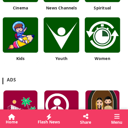
Cinema
News Channels
Spiritual
Kids
Youth
Women
ADS
Home
Flash News
Share
Menu