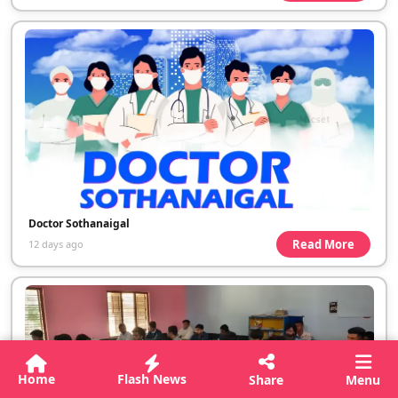
Doctor Sothanaigal
Read More
12 days ago
Home
Flash News
Share
Menu