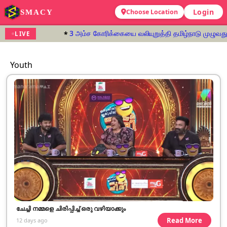
Login
SMACY
Choose Location
3 அம்ச கோரிக்கையை வலியுறுத்தி தமிழ்நாடு முழுவதும்
LIVE
Youth
ചേച്ചി നമ്മളെ ചിരിപ്പിച്ച് ഒരു വഴിയാക്കും
Read More
12 days ago